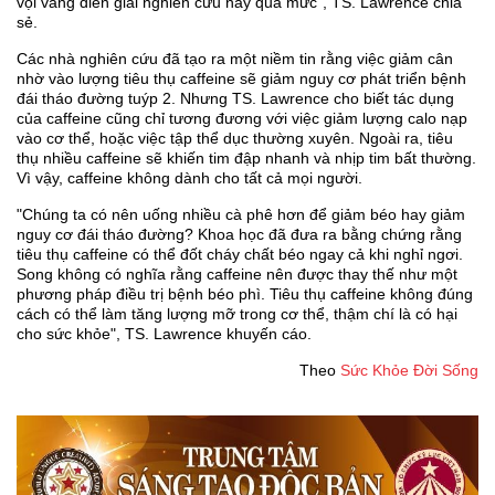
vội vàng diễn giải nghiên cứu này quá mức", TS. Lawrence chia
sẻ.
Các nhà nghiên cứu đã tạo ra một niềm tin rằng việc giảm cân
nhờ vào lượng tiêu thụ caffeine sẽ giảm nguy cơ phát triển bệnh
đái tháo đường tuýp 2. Nhưng TS. Lawrence cho biết tác dụng
của caffeine cũng chỉ tương đương với việc giảm lượng calo nạp
vào cơ thể, hoặc việc tập thể dục thường xuyên. Ngoài ra, tiêu
thụ nhiều caffeine sẽ khiến tim đập nhanh và nhịp tim bất thường.
Vì vậy, caffeine không dành cho tất cả mọi người.
"Chúng ta có nên uống nhiều cà phê hơn để giảm béo hay giảm
nguy cơ đái tháo đường? Khoa học đã đưa ra bằng chứng rằng
tiêu thụ caffeine có thể đốt cháy chất béo ngay cả khi nghỉ ngơi.
Song không có nghĩa rằng caffeine nên được thay thế như một
phương pháp điều trị bệnh béo phì. Tiêu thụ caffeine không đúng
cách có thể làm tăng lượng mỡ trong cơ thể, thậm chí là có hại
cho sức khỏe", TS. Lawrence khuyến cáo.
Theo
Sức Khỏe Đời Sống