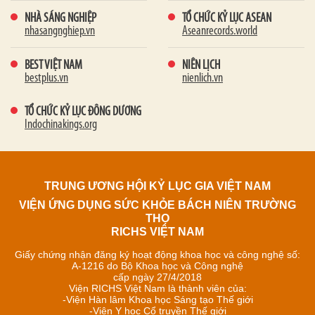
NHÀ SÁNG NGHIỆP
TỔ CHỨC KỶ LỤC ASEAN
nhasangnghiep.vn
Aseanrecords.world
BEST VIỆT NAM
NIÊN LỊCH
bestplus.vn
nienlich.vn
TỔ CHỨC KỶ LỤC ĐÔNG DƯƠNG
Indochinakings.org
TRUNG ƯƠNG HỘI KỶ LỤC GIA VIỆT NAM
VIỆN ỨNG DỤNG SỨC KHỎE BÁCH NIÊN TRƯỜNG
THỌ
RICHS VIỆT NAM
Giấy chứng nhận đăng ký hoạt động khoa học và công nghệ số:
A-1216 do Bộ Khoa học và Công nghệ
cấp ngày 27/4/2018
Viện RICHS Việt Nam là thành viên của:
-Viện Hàn lâm Khoa học Sáng tạo Thế giới
-Viện Y học Cổ truyền Thế giới