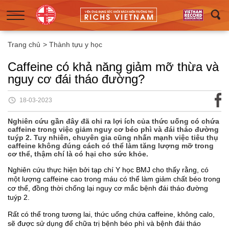
Trang chủ
>
Thành tựu y học
Caffeine có khả năng giảm mỡ thừa và
nguy cơ đái tháo đường?
18-03-2023
Nghiên cứu gần đây đã chỉ ra lợi ích của thức uống có chứa
caffeine trong việc giảm nguy cơ béo phì và đái tháo đường
tuýp 2. Tuy nhiên, chuyên gia cũng nhấn mạnh việc tiêu thụ
caffeine không đúng cách có thể làm tăng lượng mỡ trong
cơ thể, thậm chí là có hại cho sức khỏe.
Nghiên cứu thực hiện bởi tạp chí Y học BMJ cho thấy rằng, có
một lượng caffeine cao trong máu có thể làm giảm chất béo trong
cơ thể, đồng thời chống lại nguy cơ mắc bệnh đái tháo đường
tuýp 2.
Rất có thể trong tương lai, thức uống chứa caffeine, không calo,
sẽ được sử dụng để chữa trị bệnh béo phì và bệnh đái tháo