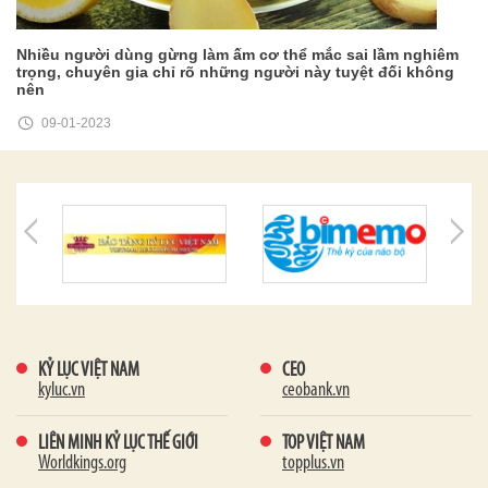
Nhiều người dùng gừng làm ấm cơ thể mắc sai lầm nghiêm
trọng, chuyên gia chỉ rõ những người này tuyệt đối không
nên
09-01-2023
KỶ LỤC VIỆT NAM
CEO
kyluc.vn
ceobank.vn
LIÊN MINH KỶ LỤC THẾ GIỚI
TOP VIỆT NAM
Worldkings.org
topplus.vn