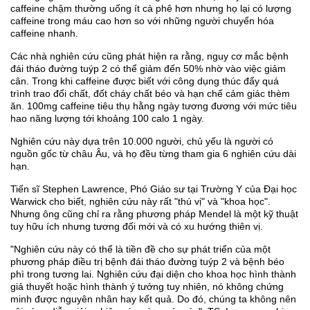
caffeine chậm thường uống ít cà phê hơn nhưng họ lại có lượng
caffeine trong máu cao hơn so với những người chuyển hóa
caffeine nhanh.
Các nhà nghiên cứu cũng phát hiện ra rằng, nguy cơ mắc bệnh
đái tháo đường tuýp 2 có thể giảm đến 50% nhờ vào việc giảm
cân. Trong khi caffeine được biết với công dụng thúc đẩy quá
trình trao đổi chất, đốt cháy chất béo và hạn chế cảm giác thèm
ăn. 100mg caffeine tiêu thụ hằng ngày tương đương với mức tiêu
hao năng lượng tới khoảng 100 calo 1 ngày.
Nghiên cứu này dựa trên 10.000 người, chủ yếu là người có
nguồn gốc từ châu Âu, và họ đều từng tham gia 6 nghiên cứu dài
hạn.
Tiến sĩ Stephen Lawrence, Phó Giáo sư tại Trường Y của Đại học
Warwick cho biết, nghiên cứu này rất "thú vị" và "khoa học".
Nhưng ông cũng chỉ ra rằng phương pháp Mendel là một kỹ thuật
tuy hữu ích nhưng tương đối mới và có xu hướng thiên vị.
"Nghiên cứu này có thể là tiền đề cho sự phát triển của một
phương pháp điều trị bệnh đái tháo đường tuýp 2 và bệnh béo
phì trong tương lai. Nghiên cứu đại diện cho khoa học hình thành
giả thuyết hoặc hình thành ý tưởng tuy nhiên, nó không chứng
minh được nguyên nhân hay kết quả. Do đó, chúng ta không nên