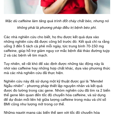
Mặc dù caffeine làm tăng quá trình đốt cháy chất béo, nhưng nó
không phải là phương pháp điều trị bệnh béo phì.
Các nhà nghiên cứu cho biết, họ thu được kết quả dựa vào
những nghiên cứu đã được công bố trước đó. Kết quả chỉ ra rằng
uống 3 đến 5 tách cà phê mỗi ngày, tức trung bình 70-150 mg
caffeine, giúp hỗ trợ giảm nguy cơ mắc bệnh đái tháo đường tuýp
2 và các bệnh về tim mạch.
Tuy nhiên, sẽ rất khó để xác định được những tác động này là
nhờ vào caffeine hay những hợp chất khác, dựa vào phương thức
mà các nhà nghiên cứu đã thực hiện.
Nghiên cứu này đã sử dụng một kỹ thuật được gọi là "Mendel
Ngẫu nhiên" - phương pháp thiết lập nguyên nhân và kết quả
được đo lường trong các gene. Nhóm nghiên cứu đã tìm ra 2 biến
thể gene liên quan đến tốc độ chuyển hóa caffeine, và sử dụng
để dự đoán mối liên hệ giữa lượng caffeine trong máu và chỉ số
BMI cũng như lượng mỡ trong cơ thể.
Những người mang các biến thể gen với tốc độ chuyển hóa