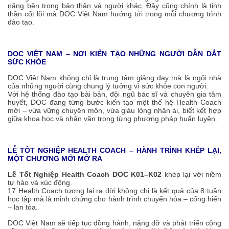
năng bên trong bản thân và người khác. Đây cũng chính là tinh
thần cốt lõi mà DOC Việt Nam hướng tới trong mỗi chương trình
đào tạo.
DOC VIỆT NAM – NƠI KIẾN TẠO NHỮNG NGƯỜI DẪN DẮT
SỨC KHỎE
DOC Việt Nam không chỉ là trung tâm giảng dạy mà là ngôi nhà
của những người cùng chung lý tưởng vì sức khỏe con người.
Với hệ thống đào tạo bài bản, đội ngũ bác sĩ và chuyên gia tâm
huyết, DOC đang từng bước kiến tạo một thế hệ Health Coach
mới – vừa vững chuyên môn, vừa giàu lòng nhân ái, biết kết hợp
giữa khoa học và nhân văn trong từng phương pháp huấn luyện.
LỄ TỐT NGHIỆP HEALTH COACH – HÀNH TRÌNH KHÉP LẠI,
MỘT CHƯƠNG MỚI MỞ RA
Lễ Tốt Nghiệp Health Coach DOC K01–K02
khép lại với niềm
tự hào và xúc động.
17 Health Coach tương lai ra đời không chỉ là kết quả của 8 tuần
học tập mà là minh chứng cho hành trình chuyển hóa – cống hiến
– lan tỏa.
DOC Việt Nam sẽ tiếp tục đồng hành, nâng đỡ và phát triển cộng