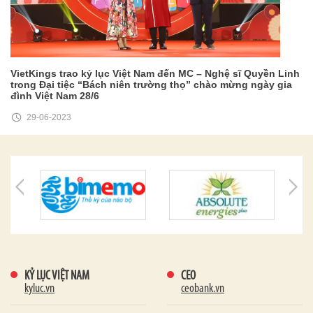
VietKings trao kỷ lục Việt Nam đến MC – Nghệ sĩ Quyền Linh
trong Đại tiệc “Bách niên trường thọ” chào mừng ngày gia
đình Việt Nam 28/6
29-06-2023
KỶ LỤC VIỆT NAM
CEO
kyluc.vn
ceobank.vn