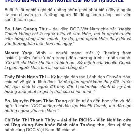
NHỮNG BÀI PHÁT BIỂU TRUYỀN CẢM HỨNG TẠI BUỔI LỄ
Buổi lễ tốt nghiệp ghi dấu bằng những bài phát biểu đầy ý nghĩa
từ các chuyên gia. Những người đã đồng hành cùng học viên
suốt 8 tuần qua.
Bs. Lâm Quang Thư
– đại diện DOC Việt Nam chia sẻ:
“Health
Coach không chỉ là người hiểu về sức khỏe, mà là người truyền
cảm hứng sống lành mạnh. Từ đó, giúp người khác thay đổi và
yêu thương bản thân hơn mỗi ngày.”
Master Yoga Vinh
– người mang triết lý “healing from
inside” (chữa lành từ bên trong) đến chương trình – nhấn mạnh:
“Cơ thể chỉ khỏe khi tâm trí bình an. Sứ mệnh của Health Coach
là giúp người khác tìm lại sự cân bằng đó.”
Thầy Đinh Ngọc Thi
– Kỷ lục gia đào tạo Lãnh đạo Chuyển Hóa,
chia sẻ về giá trị lãnh đạo:
“Muốn giúp người khác thay đổi, trước
hết bạn phải là người đã thay đổi. Leadership chính là sự ảnh
hưởng xuất phát từ giá trị thật của chính mình.”
Bs. Nguyễn Phạm Thảo Trang
gửi lời tri ân đến học viên và đội
ngũ tổ chức:
“DOC không chỉ đào tạo Health Coach, mà đào tạo
những người yêu sức khỏe.”
Chị
Trần Thị Thanh Thủy – đại diện RICHS - Viện Nghiên cứu
và Ứng dụng Sức khỏe Bách niên Trường thọ
, đơn vị đồng
hành cùng DOC Việt Nam đã chia sẻ: