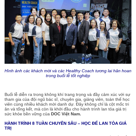
Hình ảnh các khách mời và các Healthy Coach tương lai hân hoan
trong buổi lễ tốt nghiệp
Buổi lễ diễn ra trong không khí trang trọng và đầy cảm xúc với sự
tham gia của đội ngũ bác sĩ, chuyên gia, giảng viên, toàn thể học
viên cùng nhiều khách mời danh dự. Đây không chỉ là cột mốc tri
ân và tổng kết, mà còn là khởi đầu cho hành trình lan tỏa giá trị
sức khỏe bền vững của
DOC Việt Nam.
HÀNH TRÌNH 8 TUẦN CHUYÊN SÂU – HỌC ĐỂ LAN TỎA GIÁ
TRỊ