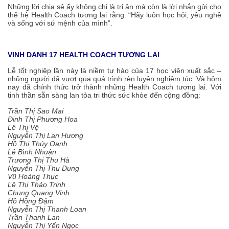
Những lời chia sẻ ấy không chỉ là tri ân mà còn là lời nhắn gửi cho
thế hệ Health Coach tương lai rằng: “Hãy luôn học hỏi, yêu nghề
và sống với sứ mệnh của mình”.
VINH DANH 17 HEALTH COACH TƯƠNG LAI
Lễ tốt nghiệp lần này là niềm tự hào của 17 học viên xuất sắc –
những người đã vượt qua quá trình rèn luyện nghiêm túc. Và hôm
nay đã chính thức trở thành những Health Coach tương lai. Với
tinh thần sẵn sàng lan tỏa tri thức sức khỏe đến cộng đồng:
Trần Thị Sao Mai
Đinh Thị Phương Hoa
Lê Thị Vệ
Nguyễn Thị Lan Hương
Hồ Thị Thúy Oanh
Lê Bình Nhuận
Trương Thị Thu Hà
Nguyễn Thị Thu Dung
Vũ Hoàng Thục
Lê Thị Thảo Trinh
Chung Quang Vinh
Hồ Hồng Đậm
Nguyễn Thị Thanh Loan
Trần Thanh Lan
Nguyễn Thị Yến Ngọc