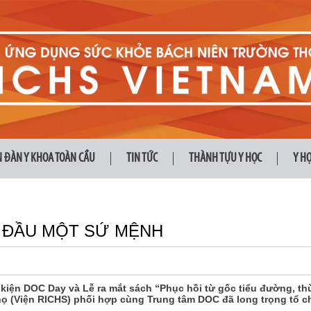
N ĐÀN Y KHOA TOÀN CẦU
TIN TỨC
THÀNH TỰU Y HỌC
Y H
I ĐẦU MỘT SỨ MỆNH
kiện DOC Day và Lễ ra mắt sách “Phục hồi từ gốc tiểu đường, th
 (Viện RICHS) phối hợp cùng Trung tâm DOC đã long trọng tổ ch