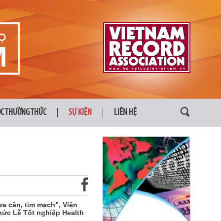
ỌC THƯỜNG THỨC
SỰ KIỆN
LIÊN HỆ
ừa cân, tim mạch”, Viện
ức Lễ Tốt nghiệp Health