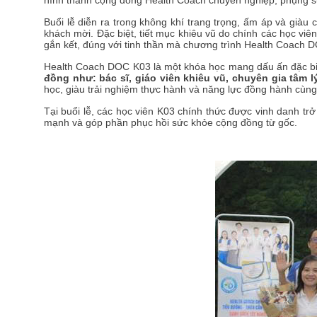
hình thành cộng đồng Health Coach chuyên nghiệp, phụng s
Buổi lễ diễn ra trong không khí trang trọng, ấm áp và giàu
khách mời. Đặc biệt, tiết mục khiêu vũ do chính các học vi
gắn kết, đúng với tinh thần mà chương trình Health Coach 
Health Coach DOC K03 là một khóa học mang dấu ấn đặc biệ
đồng như: bác sĩ, giáo viên khiêu vũ, chuyên gia tâm lý
học, giàu trải nghiệm thực hành và năng lực đồng hành cùn
Tại buổi lễ, các học viên K03 chính thức được vinh danh tr
mạnh và góp phần phục hồi sức khỏe cộng đồng từ gốc.