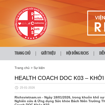
TRANG CHỦ
GIỚI THIỆU
HỘI ĐỒNG RICHS
DIỄ
Trang chủ
>
Sự kiện
HEALTH COACH DOC K03 – KHỞ
25-01-2026
Richsvietnam.vn - Ngày 18/01/2026, trong khuôn khổ sự 
Nghiên cứu & Ứng dụng Sức khỏe Bách Niên Trường Thọ
Coach DOC Khóa K03.