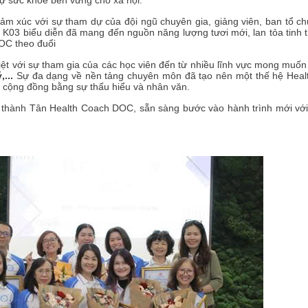
ự sức khỏe bền vững cho xã hội.
 cảm xúc với sự tham dự của đội ngũ chuyên gia, giảng viên, ban tổ c
ên K03 biểu diễn đã mang đến nguồn năng lượng tươi mới, lan tỏa tinh
DOC theo đuổi
t với sự tham gia của các học viên đến từ nhiều lĩnh vực mong muốn
,...
Sự đa dạng về nền tảng chuyên môn đã tạo nên một thế hệ Heal
g cộng đồng bằng sự thấu hiểu và nhân văn.
ở thành Tân Health Coach DOC, sẵn sàng bước vào hành trình mới với v