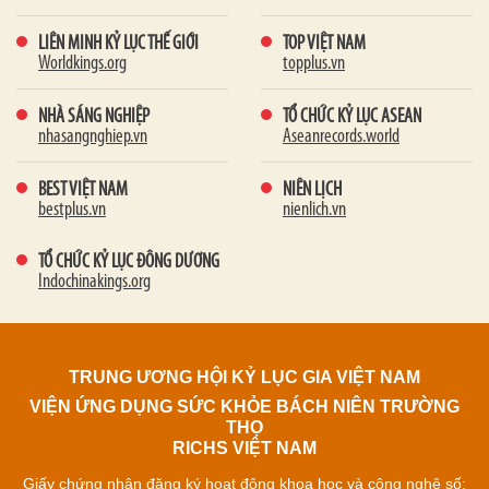
LIÊN MINH KỶ LỤC THẾ GIỚI
TOP VIỆT NAM
Worldkings.org
topplus.vn
NHÀ SÁNG NGHIỆP
TỔ CHỨC KỶ LỤC ASEAN
nhasangnghiep.vn
Aseanrecords.world
BEST VIỆT NAM
NIÊN LỊCH
bestplus.vn
nienlich.vn
TỔ CHỨC KỶ LỤC ĐÔNG DƯƠNG
Indochinakings.org
TRUNG ƯƠNG HỘI KỶ LỤC GIA VIỆT NAM
VIỆN ỨNG DỤNG SỨC KHỎE BÁCH NIÊN TRƯỜNG
THỌ
RICHS VIỆT NAM
Giấy chứng nhận đăng ký hoạt động khoa học và công nghệ số: