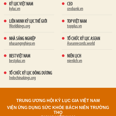
KỶ LỤC VIỆT NAM
CEO
kyluc.vn
ceobank.vn
LIÊN MINH KỶ LỤC THẾ GIỚI
TOP VIỆT NAM
Worldkings.org
topplus.vn
NHÀ SÁNG NGHIỆP
TỔ CHỨC KỶ LỤC ASEAN
nhasangnghiep.vn
Aseanrecords.world
BEST VIỆT NAM
NIÊN LỊCH
bestplus.vn
nienlich.vn
TỔ CHỨC KỶ LỤC ĐÔNG DƯƠNG
Indochinakings.org
TRUNG ƯƠNG HỘI KỶ LỤC GIA VIỆT NAM
VIỆN ỨNG DỤNG SỨC KHỎE BÁCH NIÊN TRƯỜNG
THỌ