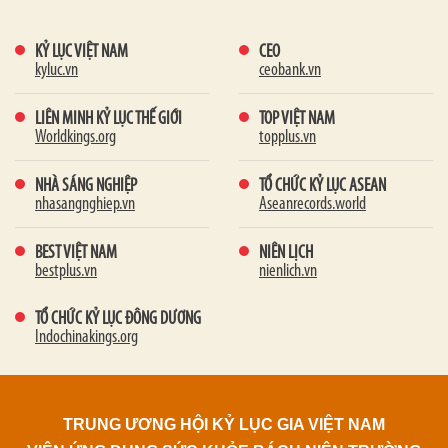
KỶ LỤC VIỆT NAM
CEO
kyluc.vn
ceobank.vn
LIÊN MINH KỶ LỤC THẾ GIỚI
TOP VIỆT NAM
Worldkings.org
topplus.vn
NHÀ SÁNG NGHIỆP
TỔ CHỨC KỶ LỤC ASEAN
nhasangnghiep.vn
Aseanrecords.world
BEST VIỆT NAM
NIÊN LỊCH
bestplus.vn
nienlich.vn
TỔ CHỨC KỶ LỤC ĐÔNG DƯƠNG
Indochinakings.org
TRUNG ƯƠNG HỘI KỶ LỤC GIA VIỆT NAM