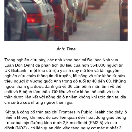
Ảnh: Time
Trong nghiên cứu này, các nhà khoa học tại Đại học Nhà vua
Luân Đôn (Anh) đã phân tích dữ liệu của hơn 364.000 người từ
UK Biobank - một kho dữ liệu y sinh quy mô lớn và tài nguyên
nghiên cứu chứa thông tin di truyền, lối sống và sức khỏe từ nửa
triệu người ở Vương quốc Anh trong độ tuổi từ 40 đến 69. Những
người tham gia được đánh giá về 36 căn bệnh mãn tính về thể
chất và 5 bệnh tâm thần. Dữ liệu về sức khỏe thể chất và tinh
thần được liên kết với nồng độ ô nhiễm không khí ước tính tại địa
chỉ cư trú của những người tham gia.
Kết quả công bố trên tạp chí Frontiers in Public Health cho thấy, ô
nhiễm không khí mức độ cao liên quan đến hoạt động giao thông
- như bụi mịn đường kính dưới 2,5 micrômét (PM2.5) và nitơ
điôxit (NO2) - có liên quan đến việc tăng nguy cơ mắc ít nhất 2