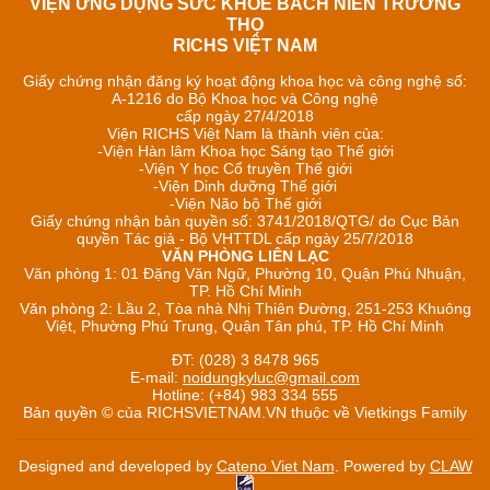
VIỆN ỨNG DỤNG SỨC KHỎE BÁCH NIÊN TRƯỜNG
THỌ
RICHS VIỆT NAM
Giấy chứng nhận đăng ký hoạt động khoa học và công nghệ số:
A-1216 do Bộ Khoa học và Công nghệ
cấp ngày 27/4/2018
Viện RICHS Việt Nam là thành viên của:
-Viện Hàn lâm Khoa học Sáng tạo Thế giới
-Viện Y học Cổ truyền Thế giới
-Viện Dinh dưỡng Thế giới
-Viện Não bộ Thế giới
Giấy chứng nhận bản quyền số: 3741/2018/QTG/ do Cục Bản
quyền Tác giả - Bộ VHTTDL cấp ngày 25/7/2018
VĂN PHÒNG LIÊN LẠC
Văn phòng 1: 01 Đặng Văn Ngữ, Phường 10, Quận Phú Nhuận,
TP. Hồ Chí Minh
Văn phòng 2: Lầu 2, Tòa nhà Nhị Thiên Đường, 251-253 Khuông
Việt, Phường Phú Trung, Quận Tân phú, TP. Hồ Chí Minh
ĐT: (028) 3 8478 965
E-mail:
noidungkyluc@gmail.com
Hotline: (+84) 983 334 555
Bản quyền © của RICHSVIETNAM.VN thuộc về Vietkings Family
Designed and developed by
Cateno Viet Nam
. Powered by
CLAW