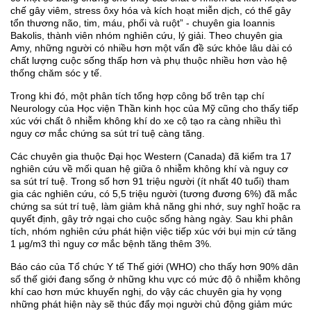
chế gây viêm, stress ôxy hóa và kích hoạt miễn dịch, có thể gây
tổn thương não, tim, máu, phổi và ruột” - chuyên gia Ioannis
Bakolis, thành viên nhóm nghiên cứu, lý giải. Theo chuyên gia
Amy, những người có nhiều hơn một vấn đề sức khỏe lâu dài có
chất lượng cuộc sống thấp hơn và phụ thuộc nhiều hơn vào hệ
thống chăm sóc y tế.
Trong khi đó, một phân tích tổng hợp công bố trên tạp chí
Neurology của Học viện Thần kinh học của Mỹ cũng cho thấy tiếp
xúc với chất ô nhiễm không khí do xe cộ tạo ra càng nhiều thì
nguy cơ mắc chứng sa sút trí tuệ càng tăng.
Các chuyên gia thuộc Đại học Western (Canada) đã kiểm tra 17
nghiên cứu về mối quan hệ giữa ô nhiễm không khí và nguy cơ
sa sút trí tuệ. Trong số hơn 91 triệu người (ít nhất 40 tuổi) tham
gia các nghiên cứu, có 5,5 triệu người (tương đương 6%) đã mắc
chứng sa sút trí tuệ, làm giảm khả năng ghi nhớ, suy nghĩ hoặc ra
quyết định, gây trở ngại cho cuộc sống hàng ngày. Sau khi phân
tích, nhóm nghiên cứu phát hiện việc tiếp xúc với bụi mịn cứ tăng
1 µg/m3 thì nguy cơ mắc bệnh tăng thêm 3%.
Báo cáo của Tổ chức Y tế Thế giới (WHO) cho thấy hơn 90% dân
số thế giới đang sống ở những khu vực có mức độ ô nhiễm không
khí cao hơn mức khuyến nghị, do vậy các chuyên gia hy vọng
những phát hiện này sẽ thúc đẩy mọi người chủ động giảm mức