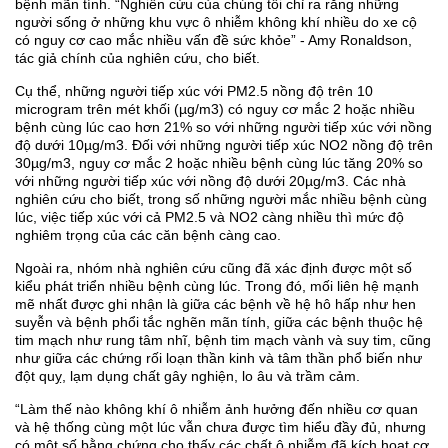
bệnh mãn tính. “Nghiên cứu của chúng tôi chỉ ra rằng những
người sống ở những khu vực ô nhiễm không khí nhiều do xe cộ
có nguy cơ cao mắc nhiều vấn đề sức khỏe” - Amy Ronaldson,
tác giả chính của nghiên cứu, cho biết.
Cụ thể, những người tiếp xúc với PM2.5 nồng độ trên 10
microgram trên mét khối (µg/m3) có nguy cơ mắc 2 hoặc nhiều
bệnh cùng lúc cao hơn 21% so với những người tiếp xúc với nồng
độ dưới 10µg/m3. Đối với những người tiếp xúc NO2 nồng độ trên
30µg/m3, nguy cơ mắc 2 hoặc nhiều bệnh cùng lúc tăng 20% so
với những người tiếp xúc với nồng độ dưới 20µg/m3. Các nhà
nghiên cứu cho biết, trong số những người mắc nhiều bệnh cùng
lúc, việc tiếp xúc với cả PM2.5 và NO2 càng nhiều thì mức độ
nghiêm trọng của các căn bệnh càng cao.
Ngoài ra, nhóm nhà nghiên cứu cũng đã xác định được một số
kiểu phát triển nhiều bệnh cùng lúc. Trong đó, mối liên hệ mạnh
mẽ nhất được ghi nhận là giữa các bệnh về hệ hô hấp như hen
suyễn và bệnh phổi tắc nghẽn mãn tính, giữa các bệnh thuộc hệ
tim mạch như rung tâm nhĩ, bệnh tim mạch vành và suy tim, cũng
như giữa các chứng rối loạn thần kinh và tâm thần phổ biến như
đột quỵ, lạm dụng chất gây nghiện, lo âu và trầm cảm.
“Làm thế nào không khí ô nhiễm ảnh hưởng đến nhiều cơ quan
và hệ thống cùng một lúc vẫn chưa được tìm hiểu đầy đủ, nhưng
có một số bằng chứng cho thấy các chất ô nhiễm đã kích hoạt cơ