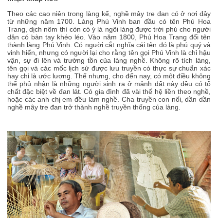
Theo các cao niên trong làng kể, nghề mây tre đan có ở nơi đây
từ những năm 1700. Làng Phú Vinh ban đầu có tên Phú Hoa
Trang, dịch nôm thì còn có ý là ngôi làng được trời phú cho người
dân có bàn tay khéo léo. Vào năm 1800, Phú Hoa Trang đổi tên
thành làng Phú Vinh. Có người cắt nghĩa cái tên đó là phú quý và
vinh hiển, nhưng có người lại cho rằng tên gọi Phú Vinh là chỉ hậu
vận, sự đi lên và trường tồn của làng nghề. Không rõ tích làng,
tên gọi và các mốc lịch sử được lưu truyền có thực sự chuẩn xác
hay chỉ là ước lượng. Thế nhưng, cho đến nay, có một điều không
thể phủ nhận là những người sinh ra ở mảnh đất này đều có tố
chất đặc biệt về đan lát. Có gia đình đã vài thế hệ liền theo nghề,
hoặc các anh chị em đều làm nghề. Cha truyền con nối, dần dần
nghề mây tre đan trở thành nghề truyền thống của làng.