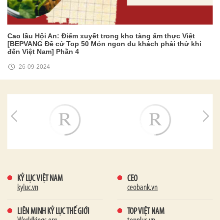
Cao lầu Hội An: Điểm xuyết trong kho tàng ẩm thực Việt
[BEPVANG Đề cử Top 50 Món ngon du khách phải thử khi
đến Việt Nam] Phần 4
26-09-2024
KỶ LỤC VIỆT NAM
CEO
kyluc.vn
ceobank.vn
LIÊN MINH KỶ LỤC THẾ GIỚI
TOP VIỆT NAM