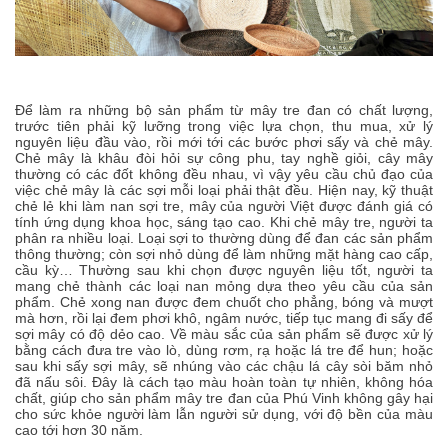
Để làm ra những bộ sản phẩm từ mây tre đan có chất lượng,
trước tiên phải kỹ lưỡng trong việc lựa chọn, thu mua, xử lý
nguyên liệu đầu vào, rồi mới tới các bước phơi sấy và chẻ mây.
Chẻ mây là khâu đòi hỏi sự công phu, tay nghề giỏi, cây mây
thường có các đốt không đều nhau, vì vậy yêu cầu chủ đạo của
việc chẻ mây là các sợi mỗi loại phải thật đều. Hiện nay, kỹ thuật
chẻ lẻ khi làm nan sợi tre, mây của người Việt được đánh giá có
tính ứng dụng khoa học, sáng tạo cao. Khi chẻ mây tre, người ta
phân ra nhiều loại. Loại sợi to thường dùng để đan các sản phẩm
thông thường; còn sợi nhỏ dùng để làm những mặt hàng cao cấp,
cầu kỳ… Thường sau khi chọn được nguyên liệu tốt, người ta
mang chẻ thành các loại nan mỏng dựa theo yêu cầu của sản
phẩm. Chẻ xong nan được đem chuốt cho phẳng, bóng và mượt
mà hơn, rồi lại đem phơi khô, ngâm nước, tiếp tục mang đi sấy để
sợi mây có độ dẻo cao. Về màu sắc của sản phẩm sẽ được xử lý
bằng cách đưa tre vào lò, dùng rơm, rạ hoặc lá tre để hun; hoặc
sau khi sấy sợi mây, sẽ nhúng vào các chậu lá cây sòi băm nhỏ
đã nấu sôi. Đây là cách tạo màu hoàn toàn tự nhiên, không hóa
chất, giúp cho sản phẩm mây tre đan của Phú Vinh không gây hại
cho sức khỏe người làm lẫn người sử dụng, với độ bền của màu
cao tới hơn 30 năm.