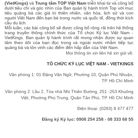
(VietKings)
và
Trung tâm TOP Việt Nam
triển khai từ và công bố
dưới tiêu chí và góc nhìn của Ban quản lý hành trình Top với mục
tiêu quảng bá các giá trị thiên nhiên, văn hóa, lịch sử và con
người Việt Nam đến bạn bè trong nước và quốc tế, đồng thời kích
cầu du lịch.
Mỗi tuần, các bài công bố sẽ được công bố rộng rãi trên hệ thống
trang truyền thông chính thức của Tổ chức Kỷ lục Việt Nam -
VietKings. Ban quản lý hành trình rất mong nhận được sự quan
tâm theo dõi của bạn đọc trong và ngoài nước nhằm tiếp tục
quảng bá và tôn vinh các điểm đến hấp dẫn của Việt Nam.
Mọi thông tin xin liên hệ xin gửi về:
TỔ CHỨC KỶ LỤC VIỆT NAM - VIETKINGS
Văn phòng 1: 01 Đặng Văn Ngữ, Phường 10, Quận Phú Nhuận,
TP. Hồ Chí Minh
Văn phòng 2: Lầu 2, Tòa nhà Nhị Thiên Đường, 251 -253 Khuông
Việt, Phường Phú Trung, Quận Tân Phú, TP. Hồ Chí Minh
Điện thoại: (0283) 8 477 477
Đăng ký Kỷ lục: 0908 254 258 - 08 333 68 55