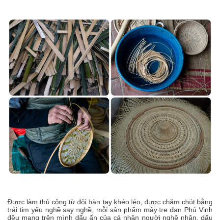
Được làm thủ công từ đôi bàn tay khéo léo, được chăm chút bằng
trái tim yêu nghề say nghề, mỗi sản phẩm mây tre đan Phú Vinh
đều mang trên mình dấu ấn của cá nhân người nghệ nhân, dấu