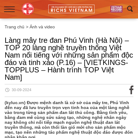
Trang chủ
>
Ảnh và video
Làng mây tre đan Phú Vinh (Hà Nội) –
TOP 20 làng nghề truyền thống Việt
Nam nổi tiếng với những sản phẩm độc
đáo và tinh xảo (P.16) – [VIETKINGS-
TOPPLUS – Hành trình TOP Việt
Nam]
30-09-2024
(kyluc.vn) Được mệnh danh là xứ sở của mây tre, Phú Vinh
đến nay đã lưu truyền trọn vẹn tinh hoa của một làng nghề
vào trong từng sản phẩm đan lát thủ công. Bằng tình yêu,
bằng đam mê cùng sức sáng tạo, những nghệ nhân ngày
nay không chỉ nối tiếp mạch nguồn nghệ thuật đan lát
truyền thống, mà còn thổi làn gió mới cho sản phẩm mộc
mạc, tạo nên những tác phẩm nghệ thuật độc đáo được đón
nhận khắp nơi.