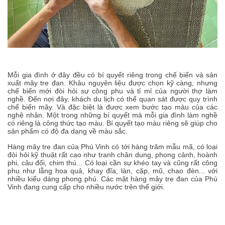
Mỗi gia đình ở đây đều có bí quyết riêng trong chế biến và sản
xuất mây tre đan. Khâu nguyên liệu được chọn kỹ càng, nhưng
chế biến mới đòi hỏi sự công phu và tỉ mỉ của người thợ làm
nghề. Đến nơi đây, khách du lịch có thể quan sát được quy trình
chế biến mây. Và đặc biệt là được xem bước tạo màu của các
nghệ nhân. Một trong những bí quyết mà mỗi gia đình làm nghề
có riêng là công thức tạo màu. Bí quyết tạo màu riêng sẽ giúp cho
sản phẩm có độ đa dạng về màu sắc.
Hàng mây tre đan của Phú Vinh có tới hàng trăm mẫu mã, có loại
đòi hỏi kỹ thuật rất cao như tranh chân dung, phong cảnh, hoành
phi, câu đối, chim thú... Có loại cần sự khéo tay và cũng rất công
phu như lẵng hoa quả, khay đĩa, làn, cặp, mũ, chao đèn... với
nhiều kiểu dáng phong phú. Các mặt hàng mây tre đan của Phú
Vinh đang cung cấp cho nhiều nước trên thế giới.