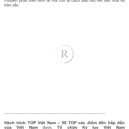
chuyện phát triển kinh tế mà còn là cách bảo lưu nét văn hóa và
bản sắc.
----------------------------------------------------------------------
Hành trình TOP Việt Nam – 50 TOP các điểm đến hấp dẫn
của Việt Nam
được
Tổ chức Kỷ lục Việt Nam