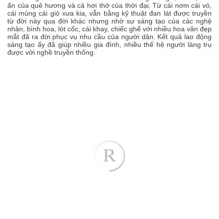
ấn của quê hương và cả hơi thở của thời đại. Từ cái nơm cái vó,
cái mủng cái giỏ xưa kia, vẫn bằng kỹ thuật đan lát được truyền
từ đời này qua đời khác nhưng nhờ sự sáng tạo của các nghệ
nhân, bình hoa, lót cốc, cái khay, chiếc ghế với nhiều hoa văn đẹp
mắt đã ra đời phục vụ nhu cầu của người dân. Kết quả lao động
sáng tạo ấy đã giúp nhiều gia đình, nhiều thế hệ người làng trụ
được với nghề truyền thống.