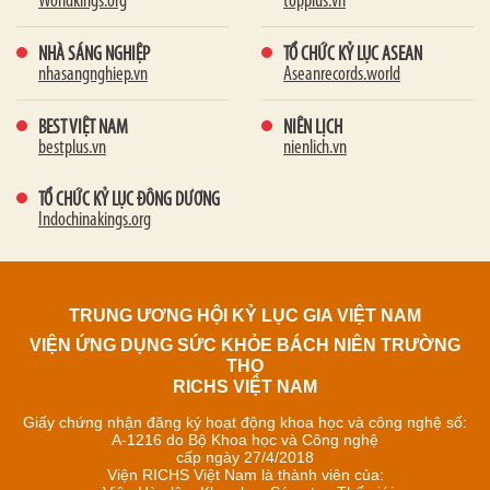
Worldkings.org
topplus.vn
NHÀ SÁNG NGHIỆP
TỔ CHỨC KỶ LỤC ASEAN
nhasangnghiep.vn
Aseanrecords.world
BEST VIỆT NAM
NIÊN LỊCH
bestplus.vn
nienlich.vn
TỔ CHỨC KỶ LỤC ĐÔNG DƯƠNG
Indochinakings.org
TRUNG ƯƠNG HỘI KỶ LỤC GIA VIỆT NAM
VIỆN ỨNG DỤNG SỨC KHỎE BÁCH NIÊN TRƯỜNG
THỌ
RICHS VIỆT NAM
Giấy chứng nhận đăng ký hoạt động khoa học và công nghệ số:
A-1216 do Bộ Khoa học và Công nghệ
cấp ngày 27/4/2018
Viện RICHS Việt Nam là thành viên của: