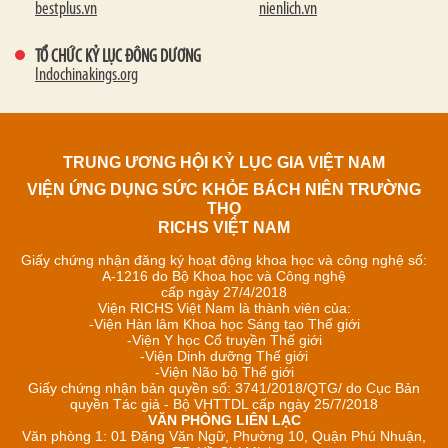
bestplus.vn
nienlich.vn
TỔ CHỨC KỶ LỤC ĐÔNG DƯƠNG
Indochinakings.org
TRUNG ƯƠNG HỘI KỶ LỤC GIA VIỆT NAM
VIỆN ỨNG DỤNG SỨC KHỎE BÁCH NIÊN TRƯỜNG
THỌ
RICHS VIỆT NAM
Giấy chứng nhận đăng ký hoạt động khoa học và công nghệ số:
A-1216 do Bộ Khoa học và Công nghệ
cấp ngày 27/4/2018
Viện RICHS Việt Nam là thành viên của:
-Viện Hàn lâm Khoa học Sáng tạo Thế giới
-Viện Y học Cổ truyền Thế giới
-Viện Dinh dưỡng Thế giới
-Viện Não bộ Thế giới
Giấy chứng nhận bản quyền số: 3741/2018/QTG/ do Cục Bản
quyền Tác giả - Bộ VHTTDL cấp ngày 25/7/2018
VĂN PHÒNG LIÊN LẠC
Văn phòng 1: 01 Đặng Văn Ngữ, Phường 10, Quận Phú Nhuận,