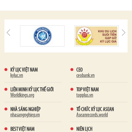
KỶ LỤC VIỆT NAM
CEO
kyluc.vn
ceobank.vn
LIÊN MINH KỶ LỤC THẾ GIỚI
TOP VIỆT NAM
Worldkings.org
topplus.vn
NHÀ SÁNG NGHIỆP
TỔ CHỨC KỶ LỤC ASEAN
nhasangnghiep.vn
Aseanrecords.world
BEST VIỆT NAM
NIÊN LỊCH