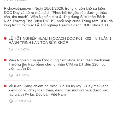
Richsvietnam.vn - Ngày 18/01/2026, trong khuôn khổ sự kiện
DOC Day và Lễ ra mắt sách “Phục hồi từ gốc tiểu đường, thừa
cân, tim mạch”, Viện Nghiên cứu & Ứng dụng Sức khỏe Bách
Niên Trường Thọ (Viện RICHS) phối hợp cùng Trung tâm DOC đã
long trọng tổ chức Lễ Tốt nghiệp Health Coach DOC Khóa K03.
LỄ TỐT NGHIỆP HEALTH COACH DOC K01, K02 – 8 TUẦN 1
HÀNH TRÌNH LAN TỎA SỨC KHỎE
05-11-2025
Viện Nghiên cứu và Ứng dụng Sức khỏe Toàn diện Bách niên
Trường thọ trao bằng chứng nhận CIM và DT đến 220 học
viên tại Ấn Độ
04-07-2025
Về Kiên Giang chiêm ngưỡng "Cổ Xù Kỳ Mỹ" - Cây mai vàng
kiểng cổ xù chảy toàn thân, dáng trực một cốt vừa được xác
lập giá trị Kỷ lục Độc bản Việt Nam
29-09-2024