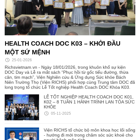
HEALTH COACH DOC K03 – KHỞI ĐẦU
MỘT SỨ MỆNH
25-01-2026
Richsvietnam.vn - Ngày 18/01/2026, trong khuôn khổ sự kiện
DOC Day và Lễ ra mắt sách “Phục hồi từ gốc tiểu đường, thừa
cân, tim mạch”, Viện Nghiên cứu & Ứng dụng Sức khỏe Bách
Niên Trường Thọ (Viện RICHS) phối hợp cùng Trung tâm DOC đã
long trọng tổ chức Lễ Tốt nghiệp Health Coach DOC Khóa K03.
LỄ TỐT NGHIỆP HEALTH COACH DOC K01,
K02 – 8 TUẦN 1 HÀNH TRÌNH LAN TỎA SỨC
KHỎE
05-11-2025
Viện RICHS tổ chức bộ môn khoa học lối sống
- hướng đi mới trong chăm sóc sức khoẻ cho
người bệnh mãn tính