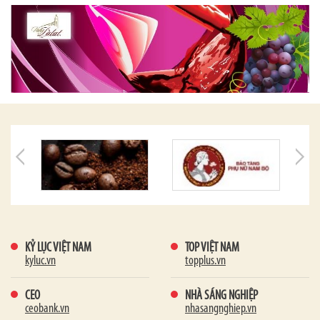
KỶ LỤC VIỆT NAM
TOP VIỆT NAM
kyluc.vn
topplus.vn
CEO
NHÀ SÁNG NGHIỆP
ceobank.vn
nhasangnghiep.vn