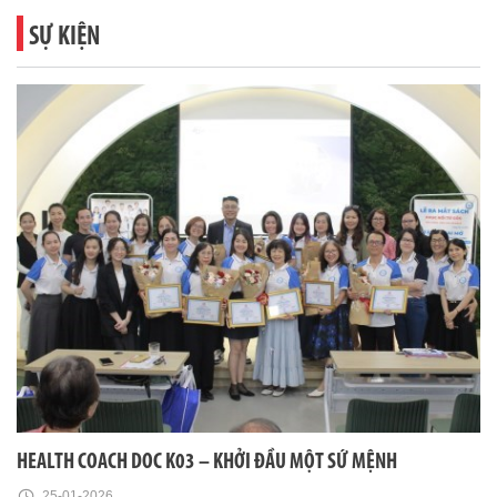
SỰ KIỆN
HEALTH COACH DOC K03 – KHỞI ĐẦU MỘT SỨ MỆNH
25-01-2026