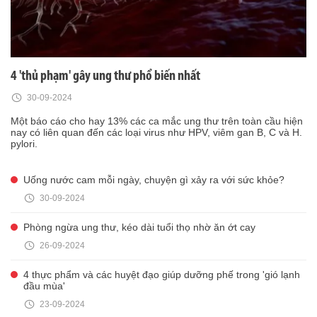
4 'thủ phạm' gây ung thư phổ biến nhất
30-09-2024
Một báo cáo cho hay 13% các ca mắc ung thư trên toàn cầu hiện
nay có liên quan đến các loại virus như HPV, viêm gan B, C và H.
pylori.
Uống nước cam mỗi ngày, chuyện gì xảy ra với sức khỏe?
30-09-2024
Phòng ngừa ung thư, kéo dài tuổi thọ nhờ ăn ớt cay
26-09-2024
4 thực phẩm và các huyệt đạo giúp dưỡng phế trong 'gió lạnh
đầu mùa'
23-09-2024