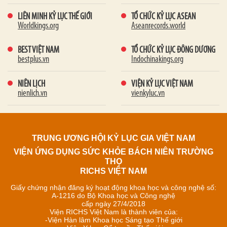
LIÊN MINH KỶ LỤC THẾ GIỚI
TỔ CHỨC KỶ LỤC ASEAN
Worldkings.org
Aseanrecords.world
BEST VIỆT NAM
TỔ CHỨC KỶ LỤC ĐÔNG DƯƠNG
bestplus.vn
Indochinakings.org
NIÊN LỊCH
VIỆN KỶ LỤC VIỆT NAM
nienlich.vn
vienkyluc.vn
TRUNG ƯƠNG HỘI KỶ LỤC GIA VIỆT NAM
VIỆN ỨNG DỤNG SỨC KHỎE BÁCH NIÊN TRƯỜNG
THỌ
RICHS VIỆT NAM
Giấy chứng nhận đăng ký hoạt động khoa học và công nghệ số:
A-1216 do Bộ Khoa học và Công nghệ
cấp ngày 27/4/2018
Viện RICHS Việt Nam là thành viên của:
-Viện Hàn lâm Khoa học Sáng tạo Thế giới